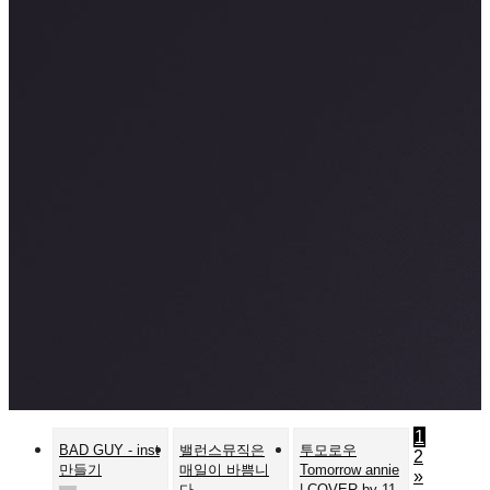
1
BAD GUY - inst
밸런스뮤직은
투모로우
2
만들기
매일이 바쁨니
Tomorrow annie
»
다.
| COVER by 11