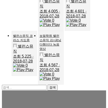
밸런스뮤
밸런스뮤
직
직
조회 4,005
·
조회 4,601
·
2018-07-28
2018-07-28
0
0
Play
Play
밸런스뮤직 코
보컬학원 밸런
러스 지도중
스뮤직 김○광님
다행이다 녹음
밸런스뮤
영상
직
밸런스뮤
조회 5,225
·
직
2018-07-28
조회 4,567
·
0
Play
2018-07-28
0
Play
검색