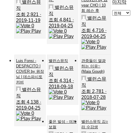
밸런스뮤
마지막
year CHO | 10
밸런스뮤
직
회 레슨 후
직
조회 2,921
·
밸런스뮤
조회 4,841
·
2019-11-19
직
0
2019-04-25
조회 4,716
·
Play
0
Play
2019-04-25
0
Play
Luis Fonsi -
밸런스뮤직
관중들이 열광
DESPACITO |
하는 이유~
밸런스뮤
COVER by 원장
(Maia Gough)
직
님 | 데스파시토
밸런스뮤
조회 4,314
·
커버
직
2018-09-18
밸런스뮤
조회 2,781
·
0
직
Play
2018-07-28
조회 4,138
·
0
2019-04-25
Play
0
Play
좋은 발성 - 여자
밸런스뮤직 김○
보컬
라 수강생