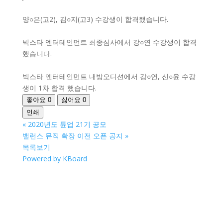
양○은(고2), 김○지(고3) 수강생이 합격했습니다.
빅스타 엔터테인먼트 최종심사에서 강○연 수강생이 합격
했습니다.
빅스타 엔터테인먼트 내방오디션에서 강○연, 신○윤 수강
생이 1차 합격 했습니다.
좋아요
0
싫어요
0
인쇄
«
2020년도 튠업 21기 공모
밸런스 뮤직 확장 이전 오픈 공지
»
목록보기
Powered by KBoard