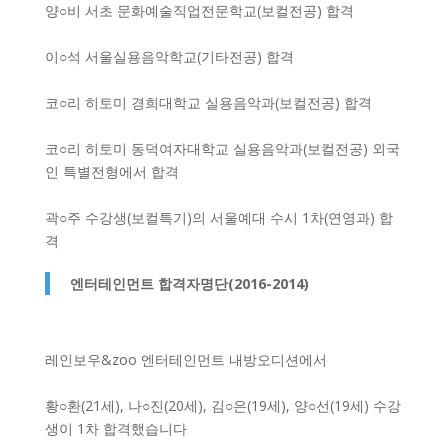
양○비 서초 문화예술직업전문학교(보컬전공) 합격
이○석 서울실용음악학교(기타전공) 합격
코○리 히토미 경희대학교 실용음악과(보컬전공) 합격
코○리 히토미 동덕여자대학교 실용음악과(보컬전공) 외국
인 특별전형에서 합격
곽○주 수강생(보컬특기)의 서울예대 수시 1차(연영과) 합
격
엔터테인먼트 합격자명단(2016-2014)
레인보우&zoo 엔터테인먼트 내방오디션에서
황○환(21세), 나○진(20세), 김○은(19세), 양○선(19세) 수강
생이 1차 합격했습니다