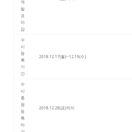
격
발
표
마
감
수
시
등
2018.12.17(월)~12.19(수)
록
기
간
수
시
충
원
2018.12.28(금)까지
등
록
마
감