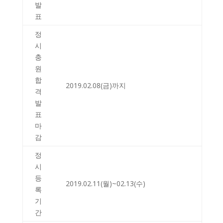
발
표
정
시
충
원
합
2019.02.08(금)까지
격
발
표
마
감
정
시
등
2019.02.11(월)~02.13(수)
록
기
간