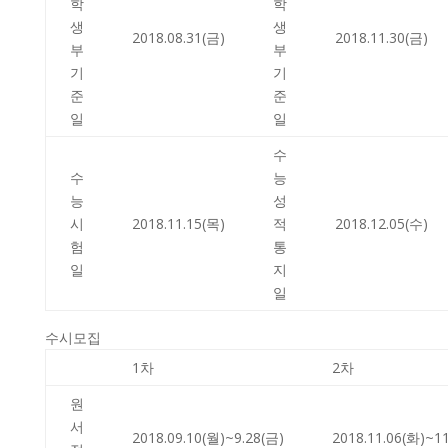
학
학
생
생
2018.08.31(금)
2018.11.30(금)
부
부
기
기
준
준
일
일
수
수
능
능
성
시
2018.11.15(목)
적
2018.12.05(수)
험
통
일
지
일
수시모집
1차
2차
원
서
2018.09.10(월)~9.28(금)
2018.11.06(화)~1